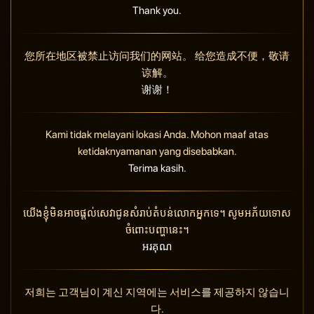
Thank you.
您所在地区被禁止访问我们的网站。 给您造成不便，敬请
谅解。
谢谢！
Kami tidak melayani lokasi Anda. Mohon maaf atas
ketidaknyamanan yang disebabkan.
Terima kasih.
យើងខ្ញុំមិនអាចផ្តល់សេវាជូនសំរាប់តំបន់លោកអ្នកទេ។ សូមអភ័យទោស
ចំពោះបញ្ហានេះ។
អរគុណ
저희는 고객님이 계신 지역에는 서비스를 제공하지 않습니
다.