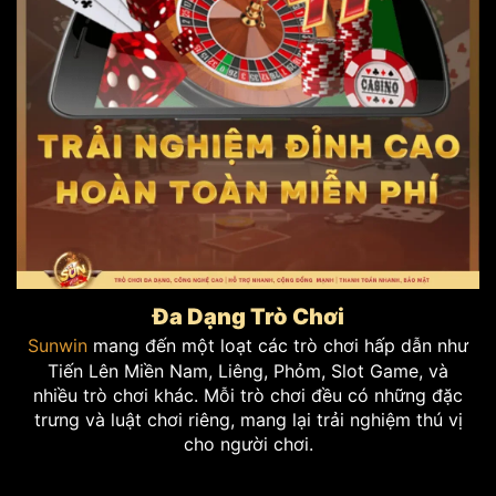
Đa Dạng Trò Chơi
Sunwin
mang đến một loạt các trò chơi hấp dẫn như
Tiến Lên Miền Nam, Liêng, Phỏm, Slot Game, và
nhiều trò chơi khác. Mỗi trò chơi đều có những đặc
trưng và luật chơi riêng, mang lại trải nghiệm thú vị
cho người chơi.