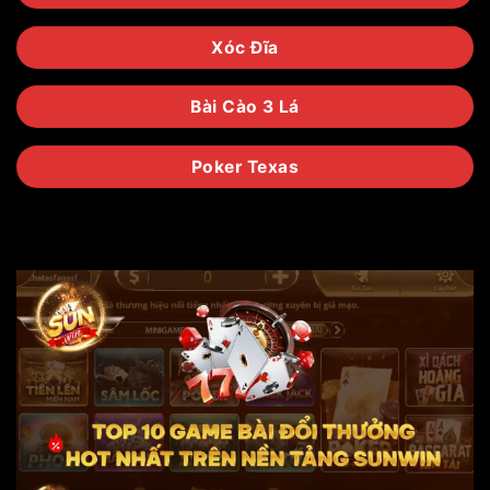
Xóc Đĩa
Bài Cào 3 Lá
Poker Texas