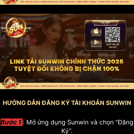
HƯỚNG DẪN ĐĂNG KÝ TÀI KHOẢN SUNWIN
Bước 1
: Mở ứng dụng Sunwin và chọn “Đăng
Ký”.