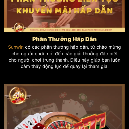
Phần Thưởng Hấp Dẫn
Sunwin
có các phần thưởng hấp dẫn, từ chào mừng
cho người chơi mới đến các giải thưởng đặc biệt
cho người chơi trung thành. Điều này giúp bạn luôn
cảm thấy động lực để quay lại tham gia.