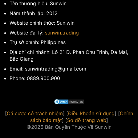
Tên thương hiệu: Sunwin
Năm thành lập: 2012
Website chính thức: Sun.win
Website đại lý:
sunwin.trading
Trụ sở chính: Philippines
Địa chỉ chi nhánh: Lô 21 Đ. Phan Chu Trinh, Đa Mai,
Bắc Giang
Email:
sunwintrading@gmail.com
Phone: 0889.900.900
[
Cá cược có trách nhiệm
] [
Điều khoản sử dụng
] [
Chính
sách bảo mật
] [
Sơ đồ trang web
]
©2026 Bản Quyền Thuộc Về Sunwin