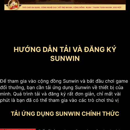
HƯỚNG DẪN TẢI VÀ ĐĂNG KÝ
SUNWIN
Để tham gia vào cộng đồng Sunwin và bắt đầu chơi game
đổi thưởng, bạn cần tải ứng dụng Sunwin về thiết bị của
mình. Quá trình tải và đăng ký rất đơn giản, chỉ mất vài
phút là bạn đã có thể tham gia vào các trò chơi thú vị
TẢI ỨNG DỤNG SUNWIN CHÍNH THỨC