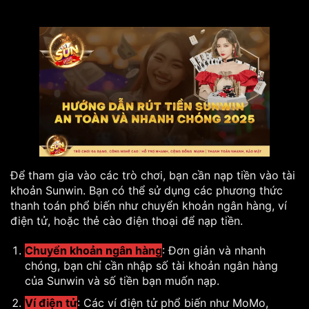
Để tham gia vào các trò chơi, bạn cần nạp tiền vào tài
khoản Sunwin. Bạn có thể sử dụng các phương thức
thanh toán phổ biến như chuyển khoản ngân hàng, ví
điện tử, hoặc thẻ cào điện thoại để nạp tiền.
Chuyển khoản ngân hàng
: Đơn giản và nhanh
chóng, bạn chỉ cần nhập số tài khoản ngân hàng
của Sunwin và số tiền bạn muốn nạp.
Ví điện tử
: Các ví điện tử phổ biến như MoMo,