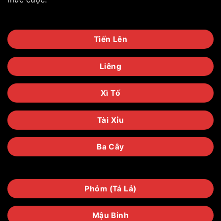
Tiến Lên
Liêng
Xì Tố
Tài Xỉu
Ba Cây
Phỏm (Tá Lả)
Mậu Binh