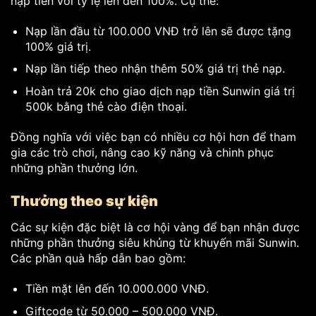
nạp tiền với tỷ lệ lên đến 100%. Cụ thể:
Nạp lần đầu từ 100.000 VNĐ trở lên sẽ được tặng
100% giá trị.
Nạp lần tiếp theo nhận thêm 50% giá trị thẻ nạp.
Hoàn trả 20k cho giao dịch nạp tiền Sunwin giá trị
500k bằng thẻ cào điện thoại.
Đồng nghĩa với việc bạn có nhiều cơ hội hơn để tham
gia các trò chơi, nâng cao kỹ năng và chinh phục
những phần thưởng lớn.
Thưởng theo sự kiện
Các sự kiện đặc biệt là cơ hội vàng để bạn nhận được
những phần thưởng siêu khủng từ khuyến mãi Sunwin.
Các phần quà hấp dẫn bao gồm:
Tiền mặt lên đến 10.000.000 VNĐ.
Giftcode từ 50.000 – 500.000 VNĐ.