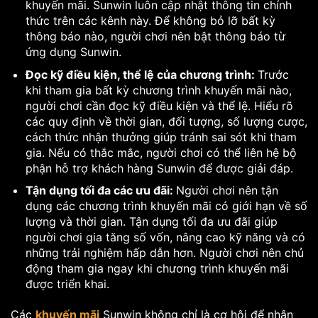
khuyến mãi. Sunwin luôn cập nhật thông tin chính
thức trên các kênh này. Để không bỏ lỡ bất kỳ
thông báo nào, người chơi nên bật thông báo từ
ứng dụng Sunwin.
Đọc kỹ điều kiện, thể lệ của chương trình:
Trước
khi tham gia bất kỳ chương trình khuyến mãi nào,
người chơi cần đọc kỹ điều kiện và thể lệ. Hiểu rõ
các quy định về thời gian, đối tượng, số lượng cược,
cách thức nhận thưởng giúp tránh sai sót khi tham
gia. Nếu có thắc mắc, người chơi có thể liên hệ bộ
phận hỗ trợ khách hàng Sunwin để được giải đáp.
Tận dụng tối đa các ưu đãi:
Người chơi nên tận
dụng các chương trình khuyến mãi có giới hạn về số
lượng và thời gian. Tận dụng tối đa ưu đãi giúp
người chơi gia tăng số vốn, nâng cao kỹ năng và có
những trải nghiệm hấp dẫn hơn. Người chơi nên chủ
động tham gia ngay khi chương trình khuyến mãi
được triển khai.
Các
khuyến mãi
Sunwin không chỉ là cơ hội để nhận