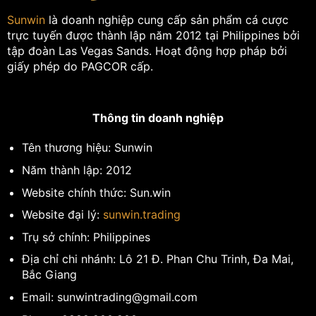
Sunwin
là doanh nghiệp cung cấp sản phẩm cá cược
trực tuyến được thành lập năm 2012 tại Philippines bởi
tập đoàn Las Vegas Sands. Hoạt động hợp pháp bởi
giấy phép do PAGCOR cấp.
Thông tin doanh nghiệp
Tên thương hiệu: Sunwin
Năm thành lập: 2012
Website chính thức: Sun.win
Website đại lý:
sunwin.trading
Trụ sở chính: Philippines
Địa chỉ chi nhánh: Lô 21 Đ. Phan Chu Trinh, Đa Mai,
Bắc Giang
Email:
sunwintrading@gmail.com