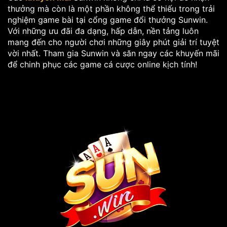
thưởng mà còn là một phần không thể thiếu trong trải
nghiệm game bài tại cổng game đổi thưởng Sunwin.
Với những ưu đãi đa dạng, hấp dẫn, nền tảng luôn
mang đến cho người chơi những giây phút giải trí tuyệt
vời nhất. Tham gia Sunwin và săn ngay các khuyến mãi
để chinh phục các game cá cược online kịch tính!