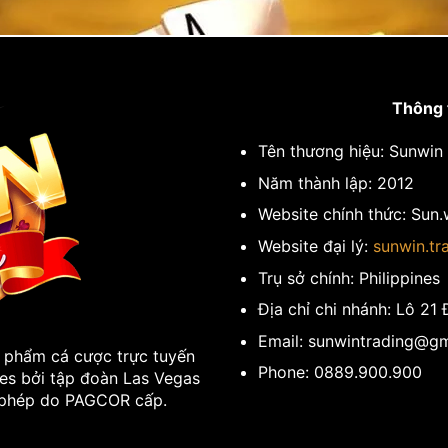
Thông 
Tên thương hiệu: Sunwin
Năm thành lập: 2012
Website chính thức: Sun.
Website đại lý:
sunwin.tr
Trụ sở chính: Philippines
Địa chỉ chi nhánh: Lô 21
Email:
sunwintrading@gm
 phẩm cá cược trực tuyến
Phone: 0889.900.900
nes bởi tập đoàn Las Vegas
 phép do PAGCOR cấp.
Sunwin – Cổng game uy tín top đầu Việt Nam trong nhiều năm liền