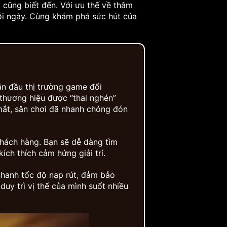
 cũng biết đến. Với ưu thế về thâm
i ngày. Cùng khám phá sức hút của
ẫn đầu thị trường game đổi
thương hiệu được “thai nghén”
 mắt, sân chơi đã nhanh chóng đón
khách hàng. Bạn sẽ dễ dàng tìm
ích thích cảm hứng giải trí.
nhanh tốc độ nạp rút, đảm bảo
 duy trì vị thế của mình suốt nhiều