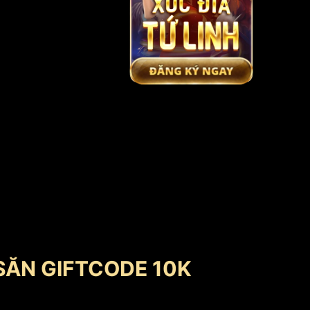
SĂN GIFTCODE 10K