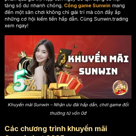
tăng số dư nhanh chóng.
Cổng game Sunwin
mang
đến một sân chơi không chỉ giải trí mà còn đầy ắp
những cơ hội kiếm tiền hấp dẫn. Cùng Sunwin.trading
xem ngay!
Khuyến mãi Sunwin – Nhận ưu đãi hấp dẫn, chơi game đổi
thưởng từ vốn 0đ
Các chương trình khuyến mãi