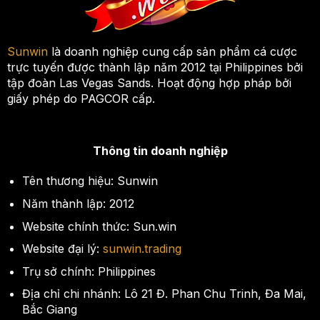
Sunwin
là doanh nghiệp cung cấp sản phẩm cá cược
trực tuyến được thành lập năm 2012 tại Philippines bởi
tập đoàn Las Vegas Sands. Hoạt động hợp pháp bởi
giấy phép do PAGCOR cấp.
Thông tin doanh nghiệp
Tên thương hiệu: Sunwin
Năm thành lập: 2012
Website chính thức: Sun.win
Website đại lý:
sunwin.trading
Trụ sở chính: Philippines
Địa chỉ chi nhánh: Lô 21 Đ. Phan Chu Trinh, Đa Mai,
Bắc Giang