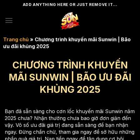
Bỏ
ADD ANYTHING HERE OR JUST REMOVE IT...
qua
nội
dung
Trang chủ
»
Chương trình khuyến mãi Sunwin | Bão
ưu đãi khủng 2025
CHƯƠNG TRÌNH KHUYẾN
MÃI SUNWIN | BÃO ƯU ĐÃI
KHỦNG 2025
Bạn đã sẵn sàng cho cơn lốc khuyến mãi Sunwin năm
2025 chưa? Nhận thưởng chưa bao giờ đơn giản đến
vậy. Vô số ưu đãi giá trị đang sẵn sàng để bạn nhận
ngay. Đừng chần chừ, tham gia ngay để sở hữu những
phần quà giá trị. Nạp tiền ngay để tận dụng cơ hội