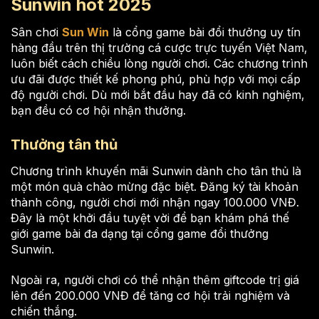
Sunwin hot 2025
Sân chơi
Sun Win
là cổng game bài đổi thưởng uy tín
hàng đầu trên thị trường cá cược trực tuyến Việt Nam,
luôn biết cách chiều lòng người chơi. Các chương trình
ưu đãi được thiết kế phong phú, phù hợp với mọi cấp
độ người chơi. Dù mới bắt đầu hay đã có kinh nghiệm,
bạn đều có cơ hội nhận thưởng.
Thưởng tân thủ
Chương trình khuyến mãi Sunwin dành cho tân thủ là
một món quà chào mừng đặc biệt. Đăng ký tài khoản
thành công, người chơi mới nhận ngay 100.000 VNĐ.
Đây là một khởi đầu tuyệt vời để bạn khám phá thế
giới game bài đa dạng tại cổng game đổi thưởng
Sunwin.
Ngoài ra, người chơi có thể nhận thêm giftcode trị giá
lên đến 200.000 VNĐ để tăng cơ hội trải nghiệm và
chiến thắng.