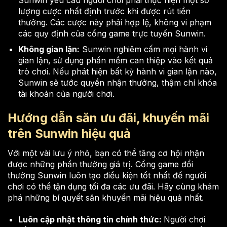
lượng cược nhất định trước khi được rút tiền
thưởng. Các cược này phải hợp lệ, không vi phạm
các quy định của cổng game trực tuyến Sunwin.
Không gian lận:
Sunwin nghiêm cấm mọi hành vi
gian lận, sử dụng phần mềm can thiệp vào kết quả
trò chơi. Nếu phát hiện bất kỳ hành vi gian lận nào,
Sunwin sẽ tước quyền nhận thưởng, thậm chí khóa
tài khoản của người chơi.
Hướng dẫn săn ưu đãi, khuyến mãi
trên Sunwin hiệu quả
Với một vài lưu ý nhỏ, bạn có thể tăng cơ hội nhận
được những phần thưởng giá trị. Cổng game đổi
thưởng Sunwin luôn tạo điều kiện tốt nhất để người
chơi có thể tận dụng tối đa các ưu đãi. Hãy cùng khám
phá những bí quyết săn khuyến mãi hiệu quả nhất.
Luôn cập nhật thông tin chính thức:
Người chơi