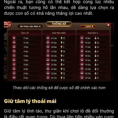
Ngoài ra, bạn cũng có thể kết hợp cùng lúc nhiều
chiến thuật tương hỗ lẫn nhau, dễ dàng lựa chọn ra
được con số có khả năng thắng lợi cao nhất.
Theo dõi các thống kê để cược số đề chính xác hơn
Giữ tâm lý thoải mái
Giữ tâm lý tỉnh táo, thư giãn khi chơi lô đề đổi thưởng
là điều rất quan trọng. Dù thua liên tiếp nhiều ván cược