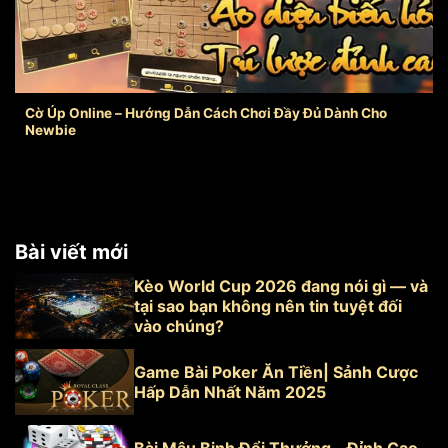
Cờ Úp Online – Hướng Dẫn Cách Chơi Đầy Đủ Dành Cho
Newbie
Bài viết mới
Kèo World Cup 2026 đang nói gì — và
tại sao bạn không nên tin tuyệt đối
vào chúng?
Game Bài Poker Ăn Tiền| Sảnh Cược
Hấp Dẫn Nhất Năm 2025
Bài Mậu Binh Đổi Thưởng – Đỉnh Cao