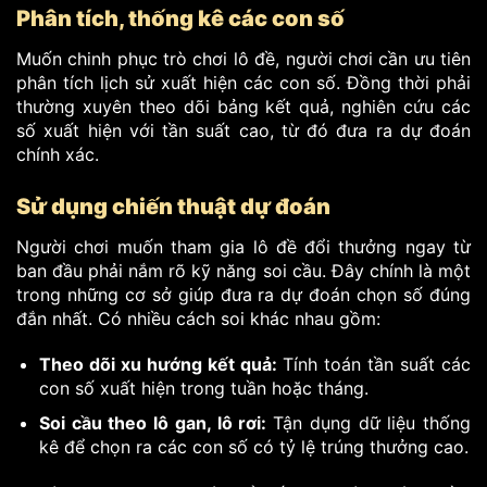
Phân tích, thống kê các con số
Muốn chinh phục trò chơi lô đề, người chơi cần ưu tiên
phân tích lịch sử xuất hiện các con số. Đồng thời phải
thường xuyên theo dõi bảng kết quả, nghiên cứu các
số xuất hiện với tần suất cao, từ đó đưa ra dự đoán
chính xác.
Sử dụng chiến thuật dự đoán
Người chơi muốn tham gia lô đề đổi thưởng ngay từ
ban đầu phải nắm rõ kỹ năng soi cầu. Đây chính là một
trong những cơ sở giúp đưa ra dự đoán chọn số đúng
đắn nhất. Có nhiều cách soi khác nhau gồm:
Theo dõi xu hướng kết quả:
Tính toán tần suất các
con số xuất hiện trong tuần hoặc tháng.
Soi cầu theo lô gan, lô rơi:
Tận dụng dữ liệu thống
kê để chọn ra các con số có tỷ lệ trúng thưởng cao.