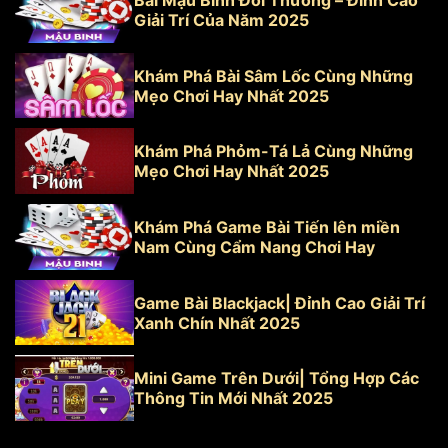
Giải Trí Của Năm 2025
Khám Phá Bài Sâm Lốc Cùng Những
Mẹo Chơi Hay Nhất 2025
Khám Phá Phỏm-Tá Lả Cùng Những
Mẹo Chơi Hay Nhất 2025
Khám Phá Game Bài Tiến lên miền
Nam Cùng Cẩm Nang Chơi Hay
Game Bài Blackjack| Đỉnh Cao Giải Trí
Xanh Chín Nhất 2025
Mini Game Trên Dưới| Tổng Hợp Các
Thông Tin Mới Nhất 2025