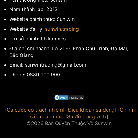
Năm thành lập: 2012
Website chính thức: Sun.win
Website đại lý:
sunwin.trading
Trụ sở chính: Philippines
Địa chỉ chi nhánh: Lô 21 Đ. Phan Chu Trinh, Đa Mai,
Bắc Giang
Email:
sunwintrading@gmail.com
Phone: 0889.900.900
[
Cá cược có trách nhiệm
] [
Điều khoản sử dụng
] [
Chính
sách bảo mật
] [
Sơ đồ trang web
]
©2026 Bản Quyền Thuộc Về Sunwin