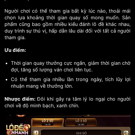
Người chơi có thể tham gia bất kỳ lúc nào, thoải mái
chọn lựa khoảng thời gian quay số mong muốn. Sản
phẩm cũng bao gồm nhiều kiểu đánh lô đề khác nhau,
duy trình sự thú vị, hấp dẫn lâu dài đối với tất cả người
tham gia.
Ưu điểm:
Thời gian quay thưởng cực ngắn, giảm thời gian chờ
đợi, tăng số lượng ván chơi liên tục.
Có thể tham gia nhiều lần trong ngày, tích lũy lợi
nhuận mang về thưởng lớn.
Nhược điểm:
Đôi khi gây ra tâm lý lo ngại cho người
chơi về độ minh bạch, xanh chín.