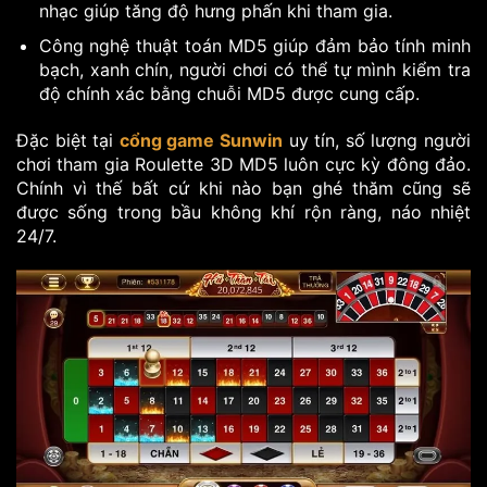
nhạc giúp tăng độ hưng phấn khi tham gia.
Công nghệ thuật toán MD5 giúp đảm bảo tính minh
bạch, xanh chín, người chơi có thể tự mình kiểm tra
độ chính xác bằng chuỗi MD5 được cung cấp.
Đặc biệt tại
cổng game Sunwin
uy tín, số lượng người
chơi tham gia Roulette 3D MD5 luôn cực kỳ đông đảo.
Chính vì thế bất cứ khi nào bạn ghé thăm cũng sẽ
được sống trong bầu không khí rộn ràng, náo nhiệt
24/7.