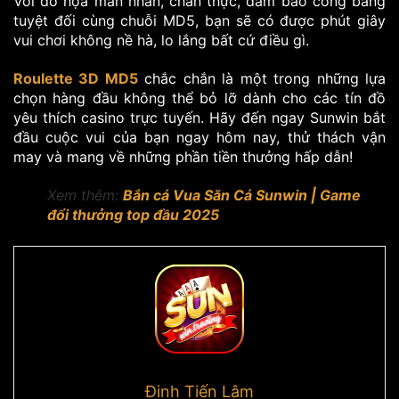
Với đồ họa mãn nhãn, chân thực, đảm bảo công bằng
tuyệt đối cùng chuỗi MD5, bạn sẽ có được phút giây
vui chơi không nề hà, lo lắng bất cứ điều gì.
Roulette 3D MD5
chắc chắn là một trong những lựa
chọn hàng đầu không thể bỏ lỡ dành cho các tín đồ
yêu thích casino trực tuyến. Hãy đến ngay Sunwin bắt
đầu cuộc vui của bạn ngay hôm nay, thử thách vận
may và mang về những phần tiền thưởng hấp dẫn!
Xem thêm:
Bắn cá Vua Săn Cá Sunwin | Game
đổi thưởng top đầu 2025
Đinh Tiến Lâm