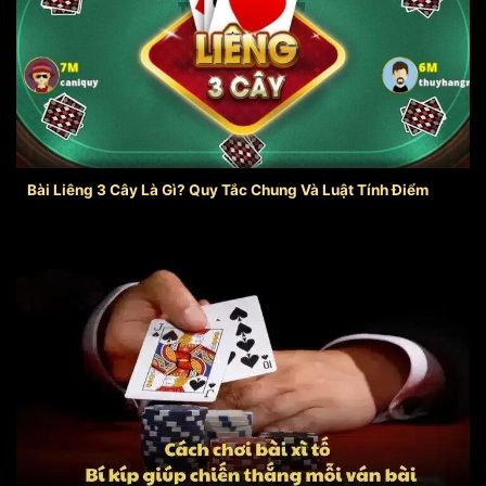
Bài Liêng 3 Cây Là Gì? Quy Tắc Chung Và Luật Tính Điểm