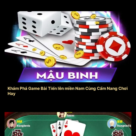
Khám Phá Game Bài Tiến lên miền Nam Cùng Cẩm Nang Chơi
Hay