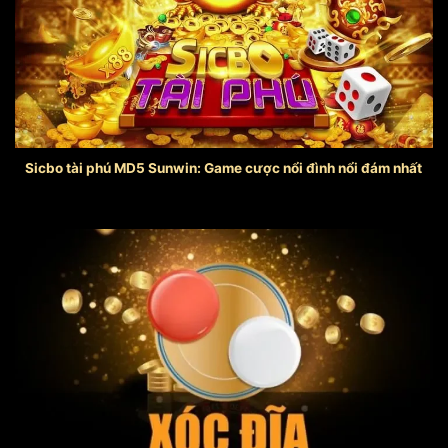
Sicbo tài phú MD5 Sunwin: Game cược nổi đình nổi đám nhất