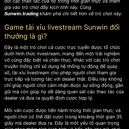
dõi các thao tác của họ trong thời gian thực và tham
gia vào trò chơi đầy kịch tính này. Cùng
Sunwin.trading
khám phá chi tiết hơn về trò chơi này.
Game tài xỉu livestream Sunwin đổi
thưởng là gì?
Đây là một trò chơi cá cược trực tuyến được tổ chức
dưới hình thức livestream, mang đến một trải nghiệm
vô cùng đặc biệt và chân thực. Khác với các trò chơi
truyền thống chỉ sử dụng hệ thống tự động để quay
số, tài xỉu livestream cho phép người chơi tham gia
trực tiếp và tương tác với dealer thật. Điều này không
chỉ giúp người chơi cảm nhận được sự sống động, gần
gũi mà còn giúp họ dễ dàng quan sát các thao tác của
dealer và đưa ra quyết định cược hợp lý.
Mỗi ván cược được tiến hành trong thời gian thực, và
người chơi có thể đặt cược trong khoảng thời gian 35
giây mà dealer đưa ra. Đây là một yếu tố quan trọng