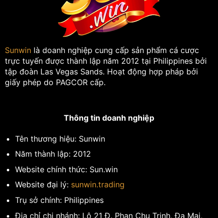
Sunwin
là doanh nghiệp cung cấp sản phẩm cá cược
trực tuyến được thành lập năm 2012 tại Philippines bởi
tập đoàn Las Vegas Sands. Hoạt động hợp pháp bởi
giấy phép do PAGCOR cấp.
Thông tin doanh nghiệp
Tên thương hiệu: Sunwin
Năm thành lập: 2012
Website chính thức: Sun.win
Website đại lý:
sunwin.trading
Trụ sở chính: Philippines
Địa chỉ chi nhánh: Lô 21 Đ. Phan Chu Trinh, Đa Mai,