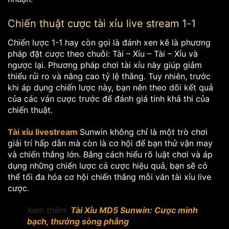
Chiến thuật cược tài xỉu live stream 1-1
Chiến lược 1-1 hay còn gọi là đánh xen kẽ là phương
pháp đặt cược theo chuỗi: Tài – Xỉu – Tài – Xỉu và
ngược lại. Phương pháp chơi tài xỉu này giúp giảm
thiểu rủi ro và nâng cao tỷ lệ thắng. Tuy nhiên, trước
khi áp dụng chiến lược này, bạn nên theo dõi kết quả
của các ván cược trước để đánh giá tính khả thi của
chiến thuật.
Tài xỉu livestream
Sunwin không chỉ là một trò chơi
giải trí hấp dẫn mà còn là cơ hội để bạn thử vận may
và chiến thắng lớn. Bằng cách hiểu rõ luật chơi và áp
dụng những chiến lược cá cược hiệu quả, bạn sẽ có
thể tối đa hóa cơ hội chiến thắng mỗi ván tài xỉu live
cược.
Xem thêm:
Tài Xỉu MD5 Sunwin: Cược minh
bạch, thưởng sòng phẳng