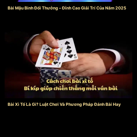
Bài Mậu Binh Đổi Thưởng – Đỉnh Cao Giải Trí Của Năm 2025
Bài Xì Tố Là Gì? Luật Chơi Và Phương Pháp Đánh Bài Hay