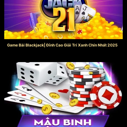
Game Bài Blackjack| Đỉnh Cao Giải Trí Xanh Chín Nhất 2025