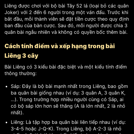
Liêng được chơi với bộ bài Tây 52 lá (loại bỏ các quân
Joker) với 2 đến 6 người trong một ván đấu. Trước khi
bắt đầu, mỗi thành viên sẽ đặt tiền cược theo quy định
ban đầu của bàn cược. Sau đó, mỗi người được chia 3
quân bài ngẫu nhiên và không có quyền bốc thêm bài.
Cách tính điểm và xếp hạng trong bài
Liêng 3 cây
Bài Liêng có 3 kiểu bài đặc biệt và một kiểu tính điểm
thông thường:
Sáp: Đây là bộ bài mạnh nhất trong Liêng, bao gồm
ba quân bài giống nhau (ví dụ: 3 quân A, 3 quân K,
…). Trong trường hợp nhiều người cùng có Sáp, ai
có bộ sáp lớn hơn sẽ thắng (A là lớn nhất, 2 là nhỏ
nhất).
Liêng: Là tập hợp ba quân bài liên tiếp nhau (ví dụ:
3-4-5 hoặc J-Q-K). Trong Liêng, bộ A-2-3 là nhỏ