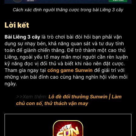
Cách xác định người thắng cược trong bài Liêng 3 cây
Lời kết
Bài Liêng 3 cây
là trò chơi bài đòi hỏi bạn phải vận
dụng sự nhạy bén, khả năng quan sát và tư duy tính
toán để giành chiến thắng. Để trở thành một cao thủ
Liêng, ngoài yếu tố may mắn mọi người cần rèn luyện
kỹ năng đọc vị đối thủ và biết khi nào nên đặt cược.
Tham gia ngay tại
cổng game Sunwin
để giải trí với
những ván bài đỉnh cao cùng hàng nghìn hội viên mỗi
ngày.
>>Xem thêm:
Lô đề đổi thưởng Sunwin | Làm
chủ con số, thử thách vận may