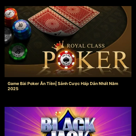
Game Bài Poker Ăn Tiền| Sảnh Cược Hấp Dẫn Nhất Năm
2025