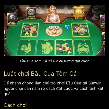
Bầu Cua Tôm Cá có 6 biểu tượng đặt cược
Luật chơi Bầu Cua Tôm Cá
Để nhanh chóng làm chủ trò chơi Bầu Cua tại Sunwin,
người chơi cần nắm rõ cách đặt cược và cách tính kết
quả.
Cách chơi