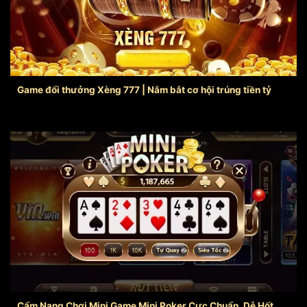
Game đổi thưởng Xèng 777 | Nắm bắt cơ hội trúng tiền tỷ
Cẩm Nang Chơi Mini Game Mini Poker Cực Chuẩn, Dễ Hốt