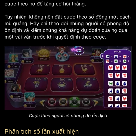
cược theo họ để tăng cơ hội thắng.
Tuy nhiên, không nên đặt cược theo số đông một cách
mù quáng. Hãy chỉ theo dõi những người có phong độ
ổn định và kiểm chứng khả năng dự đoán của họ qua
một vài ván trước khi quyết định theo cược.
Cược theo người có phong độ ổn định
Phân tích số lần xuất hiện