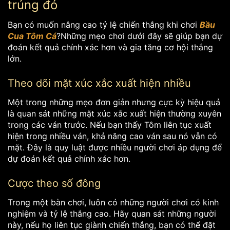
trúng đó
Bạn có muốn nâng cao tỷ lệ chiến thắng khi chơi
Bầu
Cua Tôm Cá
?Những mẹo chơi dưới đây sẽ giúp bạn dự
đoán kết quả chính xác hơn và gia tăng cơ hội thắng
lớn.
Theo dõi mặt xúc xắc xuất hiện nhiều
Một trong những mẹo đơn giản nhưng cực kỳ hiệu quả
là quan sát những mặt xúc xắc xuất hiện thường xuyên
trong các ván trước. Nếu bạn thấy Tôm liên tục xuất
hiện trong nhiều ván, khả năng cao ván sau nó vẫn có
mặt. Đây là quy luật được nhiều người chơi áp dụng để
dự đoán kết quả chính xác hơn.
Cược theo số đông
Trong một bàn chơi, luôn có những người chơi có kinh
nghiệm và tỷ lệ thắng cao. Hãy quan sát những người
này, nếu họ liên tục giành chiến thắng, bạn có thể đặt