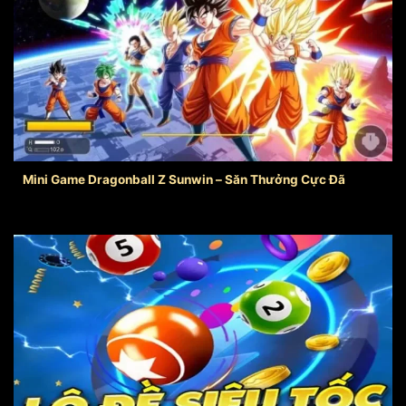
Mini Game Dragonball Z Sunwin – Săn Thưởng Cực Đã