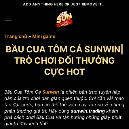
Bỏ
ADD ANYTHING HERE OR JUST REMOVE IT...
qua
nội
dung
Trang chủ
»
Mini game
BẦU CUA TÔM CÁ SUNWIN|
TRÒ CHƠI ĐỔI THƯỞNG
CỰC HOT
Bầu Cua Tôm Cá
Sunwin
là phiên bản trực tuyến hấp
dẫn của trò chơi dân gian quen thuộc. Chỉ cần vài thao
tác đặt cược, bạn có thể thử vận may và rinh về những
phần thưởng giá trị. Hãy cùng
sunwin.trading
khám
phá cách chơi Bầu Cua và tận hưởng những giây phút
giải trí đầy kịch tính.